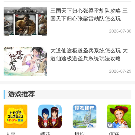
三国天下归心张梁雷劫队攻略 三
国天下归心张梁雷劫队怎么玩
2026-07-30
大道仙途极道圣兵系统怎么玩 大
现在拿上iOS 18.6.1的电池续航时间与跑分进行对比：
道仙途极道圣兵系统玩法攻略
iPhone16Pro续航时间为9小时24分钟。
2026-07-29
iPhone15Pro续航时间为7小时20分钟。
游戏推荐
iPhone14Pro续航时间为5小时8分钟。
iPhone13Pro续航时间为4小时31分钟。
iPhone12Pro续航时间为5小时43分钟。
人森中文版
樱花校园模拟器1.048.00中文版
模拟城市我是巿长联机版
疯狂农场3美国派19