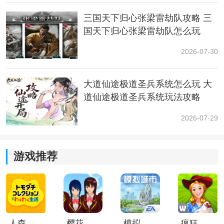
1、获取基础形态
三国天下归心张梁雷劫队攻略 三
进化方式：
国天下归心张梁雷劫队怎么玩
2026-07-30
使用【水之石】让【海星星】进化为宝石海星。
捕捉途径：
大道仙途极道圣兵系统怎么玩 大
道仙途极道圣兵系统玩法攻略
海星星可在【野生特区2】与【野生特区10】出现;
2026-07-29
游戏推荐
人森中文版
樱花校园模拟器1.048.00中文版
模拟城市我是巿长联机版
疯狂农场3美国派19