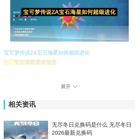
宝可梦传说ZA宝石海星如何超级进化
一、宝石海星基本信息
属性：水 / 超能力
展开
图鉴编号：No.037
相关资讯
身高：2.3m
体重：80.0kg
无尽冬日兑换码是什么 无尽冬日
2026最新兑换码
超级进化后种族值：