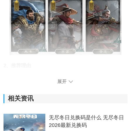
2、推荐理由
黄忠是一个能对敌方后排造成极大威胁的英雄，但是其
展开
劣势也比比较明显-容易被对方"单点击破"，这套"三分
弓"引入了典韦和吕蒙两位具有保护能力的英雄，且在布
相关资讯
阵上也能最大程度发挥黄忠的输出能力。
典韦：天赋技能"折冲左右"可以对已方战力最高英雄进行
无尽冬日兑换码是什么 无尽冬日
【保护】，承担其受到的部分伤害并发动反击。
2026最新兑换码