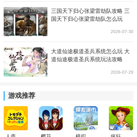
站位：布阵站位时，应注意让黄忠踩在典韦后方的追击
三国天下归心张梁雷劫队攻略 三
格上，同时吕蒙和典韦站在同一排，提供的追击格也覆
国天下归心张梁雷劫队怎么玩
盖到黄忠。
2026-07-30
技能装配：推荐给典韦和吕蒙装配能提供减伤和群体增
益的技能，比如缮甲厉兵、历战之躯、首尾相援，而黄
大道仙途极道圣兵系统怎么玩 大
忠则是怎么暴力怎么来 ------层峰叠刃、巧取豪夺、单枪
道仙途极道圣兵系统玩法攻略
匹马(被动)等等。
2026-07-29
养成：这套阵容虽然在低损开荒上的表现不及其他推荐
的阵容，但好在养成难度不高，且进入PVP阶段后往往也
能取得不错的战果，是相对比较"省心"的一种选择。
游戏推荐
总体来说，《三国天下归心》的三分弓队兼具输出与节
奏掌控，是版本中不可忽视的强力阵容。无论是新手想
快速上手，还是老玩家追求极限爆发，这套阵容都有极
高的养成价值。掌握站位与技能释放顺序，你也能轻松
人森中文版
樱花校园模拟器1.048.00中文版
模拟城市我是巿长联机版
疯狂农场3美国派19