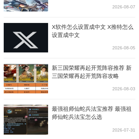
吕蒙：【白衣渡江】则可让追击格上的英雄在前几回合
2026-08-07
无法被对方单体技能能选中。
X软件怎么设置成中文 X推特怎么
黄忠：
养成
达到一定程度后，则可以在
安全
的环境了下
设置成中文
迅速解决敌方主C，从而结束战斗。
2026-08-05
3、搭配思路
新三国荣耀再起开荒阵容推荐 新
三国荣耀再起开荒阵容攻略
2026-08-03
最强祖师仙蛇兵法宝推荐 最强祖
师仙蛇兵法宝怎么选
2026-07-31