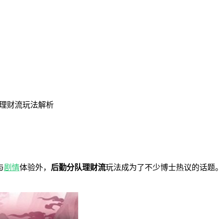
理财流玩法解析
与
剧情
体验外，
后勤分队理财流
玩法成为了不少博士热议的话题