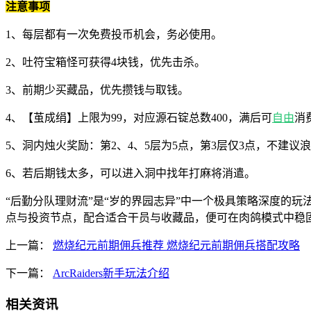
注意事项
1、每层都有一次免费投币机会，务必使用。
2、吐符宝箱怪可获得4块钱，优先击杀。
3、前期少买藏品，优先攒钱与取钱。
4、【茧成绢】上限为99，对应源石锭总数400，满后可
自由
消
5、洞内烛火奖励：第2、4、5层为5点，第3层仅3点，不建议
6、若后期钱太多，可以进入洞中找年打麻将消遣。
“后勤分队理财流”是“岁的界园志异”中一个极具策略深度的
点与投资节点，配合适合干员与收藏品，便可在肉鸽模式中稳
上一篇：
燃烧纪元前期佣兵推荐 燃烧纪元前期佣兵搭配攻略
下一篇：
ArcRaiders新手玩法介绍
相关资讯