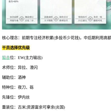
核心理念：前期专注经济积累(多投币少花钱)，中后期利用高
干员选择优先级
狙击
位：EW(主力输出)
术师位：异拉、澄闪
辅助位：酒神
特种位：夜刀、砾
先锋位：伊内丝
重装位：古米;资源富余可拿余(炎国)