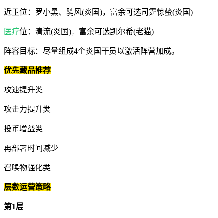
近卫位：罗小黑、骋风(炎国)，富余可选司霆惊蛰(炎国)
医疗
位：清流(炎国)，富余可选凯尔希(老猫)
阵容目标：尽量组成4个炎国干员以激活阵营加成。
优先藏品推荐
攻速提升类
攻击力提升类
投币增益类
再部署时间减少
召唤物强化类
层数运营策略
第1层