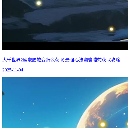
大千世界2幽寰螣蛇变怎么获取 最强心法幽寰螣蛇获取攻略
2025-11-04