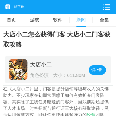
首页
游戏
软件
新闻
合集
大店小二怎么获得门客 大店小二门客获
取攻略
大店小二
详情
角色扮演
大小：611.80M
在《大店小二》里，门客是提升店铺等级与收入的关键
助力。不少玩家在初期常困惑于如何有效扩充门客阵
容。其实除了主线任务赠送的门客外，游戏前期还提供
了人才市场、时空扭蛋与通行证三大核心获取途径，灵
活运用这些方式，能让你更快组建起强力的
经营
团队。