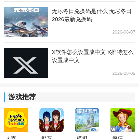
无尽冬日兑换码是什么 无尽冬日
2026最新兑换码
2026-08-07
X软件怎么设置成中文 X推特怎么
在完成通行证任务后，可以再获得一次沈万三，用于门
设置成中文
客升星。该门客升星还可通过日常首领讨伐、超级富豪
2026-08-05
等活动获取的“富商大贾卡”在人才市场进行兑换。
游戏推荐
人森中文版
樱花校园模拟器1.048.00中文版
模拟城市我是巿长联机版
疯狂农场3美国派19