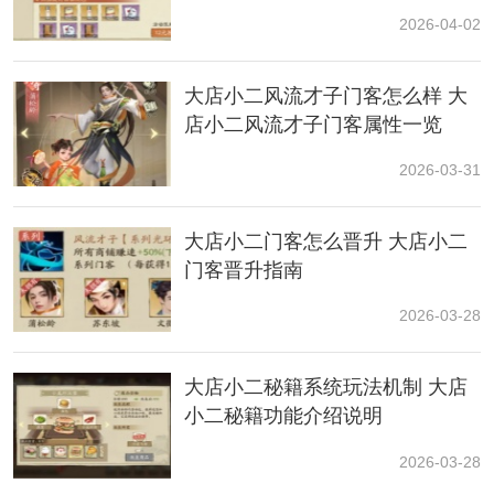
径
2026-04-02
所有榜单活动的排行奖励中均可获得一定数量的神机妙
大店小二风流才子门客怎么样 大
算卡，这是我们获取神机妙算卡的主要来源。
店小二风流才子门客属性一览
门客直购&时空扭蛋
2026-03-31
在时空扭蛋里可以消耗扭扭币抽取门客，抽取前可以选
择心愿门客，每抽到两次绝世门客必定会抽到心愿门
大店小二门客怎么晋升 大店小二
客。
门客晋升指南
通行证
2026-03-28
购买通行证后会立即获得门客沈万三，作为前期仅有的4
大店小二秘籍系统玩法机制 大店
个
传奇
品质坚毅系门客之一，是坚毅系店铺
养成
必不可
小二秘籍功能介绍说明
少的门客。
2026-03-28