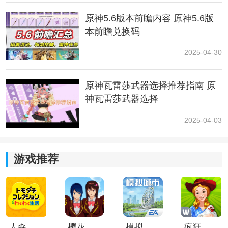
四、武器选择
原神5.6版本前瞻内容 原神5.6版
本前瞻兑换码
莉奈娅的武器选择方面，优先考虑专武，以提升增伤与
防御加成。如果是平民玩家，可以选择西风猎弓以保证
2025-04-30
充能循环，或者弹弓来提升暴击与副C伤害。低成本的满
精武器也能够让莉奈娅在战斗中发挥出色。
原神瓦雷莎武器选择推荐指南 原
神瓦雷莎武器选择
五、配队推荐
2025-04-03
在配队方面，围绕月结晶体系与传统岩队展开。顶配月
结晶队推荐组合为：兹白+莉奈娅+少女+叶洛亚。莉奈娅
提供精通、减抗与治疗，兹白负责核心结晶爆发，少女
游戏推荐
则负责挂元素，叶洛亚补充护盾与生存，整个团队在输
出和生存上都展现出色表现。而传统岩队可替换为：一
斗/千织+莉奈娅+五郎+钟离，双防御拐的叠加使得输出
与生存并存。此外，莉奈娅还可以融入娜维娅的结晶
队，替代传统奶妈，使队伍更加灵活。
人森中文版
樱花校园模拟器1.048.00中文版
模拟城市我是巿长联机版
疯狂农场3美国派19