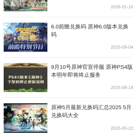
2026-01-16
位，进一步提升了团队的生存能力。其固有天赋将防御
力按比例转化为前台角色的精通，使得搭配兹白的角色
收益更高，从而显著提高结晶伤害。
6.0前瞻兑换码 原神6.0版本兑换
码
三、命座与
养成
建议
2025-09-04
关于莉奈娅的命座，0命的状态就已经足够用，2命可以
提升全队的爆发伤害，而6命则能将上限拉满。对于平民
9月10号原神官宣停服 原神PS4版
玩家来说，强氪命座并非必要，0命搭配四星角色也能稳
本明年即将终止服务
定就业。在养成方面，优先堆防御力，其次是充能与双
暴。圣遗物方面，推荐使用4件华馆套装以最大化防御与
2025-08-18
岩伤;过渡期可选择2件华馆+2件千岩。具体来说，沙漏选
防御沙，杯子可选择岩伤或防御，头冠则建议防御或暴
击。
原神5月最新兑换码汇总2025 5月
兑换码大全
副词条优先级方面，防御百分比&gt;充能&gt;双暴&gt;元
2025-05-22
素精通，确保团队循环流畅。