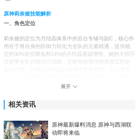
原神莉奈娅技能解析
一、角色定位
莉奈娅的定位为月结晶体系中的后台专辅与副C，核心作
用在于将自身的防御力转化为全队的元素精通，提供稳
定的30%岩抗降低和14%的月结晶基础增伤。她的大招不
仅附带全队持续治疗功能，还能有效替代钟离和五郎的
部分功能，从而让月结晶队的循环更加顺滑、
生存
更加
稳固。与当前主流岩队及月结晶配队的适配性，使她成
为不可或缺的角色。
展开
二、技能与天赋分析
相关资讯
莉奈娅的技能与天赋是她的核心优势所在。她的元素战
技可以召唤出一个常驻的召唤物，能在后台持续触发月
原神最新爆料消息 原神与西湖联
结晶并挂岩。在满辉状态下，莉奈娅甚至能将岩抗降低
动即将来临
至30%。而她的元素爆发则提供后台治疗，解放了护盾