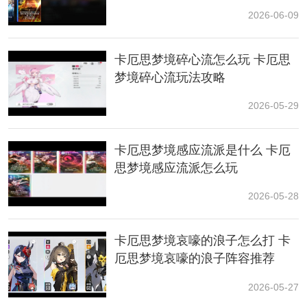
2026-06-09
再搭配一名五星主C，可以快速补足伤害缺口，让前期推
图更加轻松稳定。
卡厄思梦境碎心流怎么玩 卡厄思
梦境碎心流玩法攻略
2026-05-29
卡厄思梦境感应流派是什么 卡厄
思梦境感应流派怎么玩
2026-05-28
进阶阵容思路｜五大主流体系直接抄作业
卡厄思梦境哀嚎的浪子怎么打 卡
（1）卡修斯 + 尼娅 + 多段输出角色｜永生慢板体系
厄思梦境哀嚎的浪子阵容推荐
这套阵容核心在于“慢板+永生饥渴”的循环机制，通过反
2026-05-27
复抽牌与回收卡牌实现AP循环。