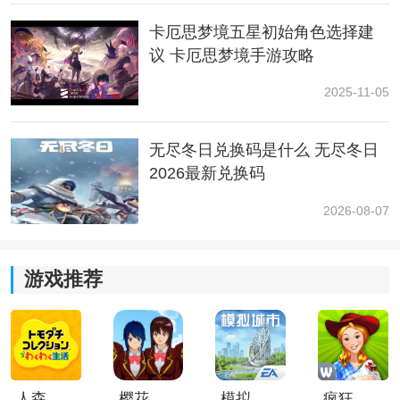
卡厄思梦境五星初始角色选择建
卡修斯负责过牌与增伤润滑，尼娅提供核心机制运转，
议 卡厄思梦境手游攻略
多段主C则负责在士气加成下打出爆发伤害。
2025-11-05
适合黛安娜、蕾欧娜、千鹤等多段输出角色，属于高上
限爆发体系。
无尽冬日兑换码是什么 无尽冬日
（2）蒂菲拉 + 奥莱亚 + 单段爆发角色｜单点增伤体系
2026最新兑换码
2026-08-07
核心思路是强化单次高伤输出，通过增伤+护盾+过牌形
成稳定爆发窗口。
游戏推荐
奈音、丽塔等角色可作为核心输出，蒂菲拉提供增伤与
循环能力，奥莱亚负责减压与生存保障。
（3）维罗妮卡 + 米卡 + 高爆发主C｜过牌回费体系
通过维罗妮卡提供过牌，米卡提供回费与减压，让主C在
人森中文版
樱花校园模拟器1.048.00中文版
模拟城市我是巿长联机版
疯狂农场3美国派19