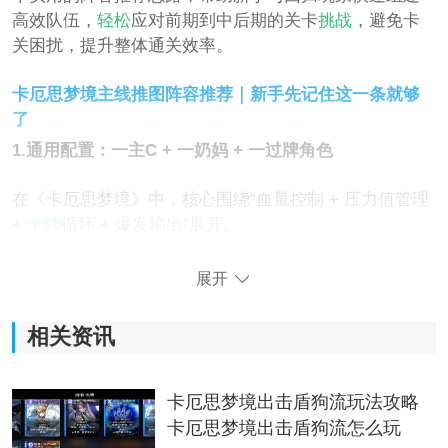
高效队伍，
轻松
应对前期到中后期的关卡
挑战
，避免卡
关困扰，提升整体通关效率。
卡厄思梦境主线推图阵容推荐｜新手先记住这一条就够
了
1.通用配置：一主C + 一奶妈 + 一过牌角色
在《卡厄思梦境》中，核心围绕“血量控制 + 压力值管理
+
卡牌
循环 + 爆发输出”展开。
主C负责输出伤害，奶妈负责
生存
与减压，过牌角色负责
展开
提升手牌流转效率，让你在单回合里打出更多关键卡
牌，从而形成稳定循环。
相关资讯
2.新手推荐阵容：蕾伊 + 米卡 + 五星输出角色
卡厄思梦境出击盾狗流玩法攻略
蕾伊与米卡属于登录即可获得的基础角色，本身生存能
卡厄思梦境出击盾狗流怎么玩
力不错，适合开荒使用。