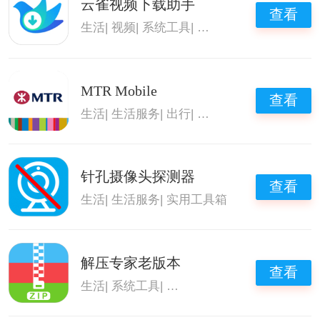
云雀视频下载助手
查看
生活
|
视频
|
系统工具
|
好用的视频下载工具
MTR Mobile
查看
生活
|
生活服务
|
出行
|
出行必备
针孔摄像头探测器
查看
生活
|
生活服务
|
实用工具箱
解压专家老版本
查看
生活
|
系统工具
|
好用的解压软件
|
解压zip文