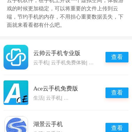
云手机软件，在手机上开设一个虚拟空间，体验游
戏的时候更加稳定，可以将重要的文件上传到云
端，节约手机的内存，不用担心重要数据丢失，下
面就来看看都有什么吧。
云帅云手机专业版
查看
云手机
|
云手机免费体验
|
免费云手机
Ace云手机免费版
查看
生活
|
云手机
|
云手机免费体验
|
免费云手机
湖景云手机
查看