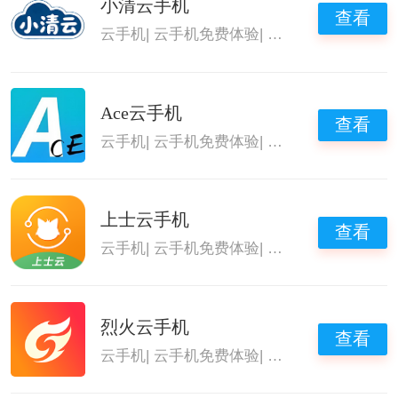
小清云手机
查看
云手机
|
云手机免费体验
|
免费云手机
Ace云手机
查看
云手机
|
云手机免费体验
|
云手机0元永久使用
上士云手机
查看
云手机
|
云手机免费体验
|
云手机0元永久使用
烈火云手机
查看
云手机
|
云手机免费体验
|
云手机0元永久使用