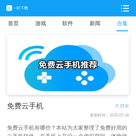
首页
游戏
软件
新闻
合集
免费云手机
共
23
款
更新时间：2025-07-16
免费云手机有哪些？本站为大家整理了免费好用的