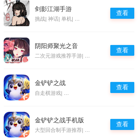
剑影江湖手游
查看
挑战
|
神话
|
单机
|
大型回合制手游推荐
阴阳师聚光之音
查看
二次元游戏推荐手游
|
国产手游排行榜
|
大型
金铲铲之战
查看
自走棋游戏
|
大型回合制手游推荐
|
金铲铲之
金铲铲之战手机版
查看
大型回合制手游推荐
|
金铲铲之战
|
好玩的手