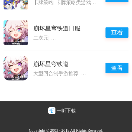
卡牌策略
|
卡牌策略类游戏
|
战旗游戏
|
大型回
崩坏星穹铁道日服
查看
二次元
|
画风精美的养成类手游
|
大型回合制
崩坏星穹铁道
查看
大型回合制手游推荐
|
崩坏:星穹铁道
|
2026
豫ICP备2025128947号-1
Copyright © 2003 - 2019 All Rights Reserved.