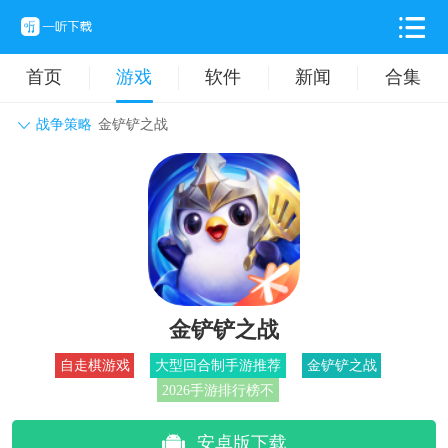
首页
游戏
软件
新闻
合集
战争策略
金铲铲之战
角色扮演
动作格斗
休闲益智
枪战射击
战争策略
卡牌对战
音乐舞蹈
模拟塔防
体育竞技
挂机养成
金铲铲之战
自走棋游戏
大型回合制手游推荐
金铲铲之战
2026手游排行榜不
安卓版下载