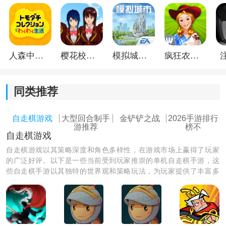
金铲铲之战段位等级表一览
人森中文版
樱花校园模拟器1.048.00中文版
模拟城市我是巿长联机版
疯狂农场3美国派19
一、在目前的S9.5赛季中共有10个段位，在铂金段位和
钻石段位间新增加了翡翠段位。因此段位排名分别是坚
韧黑铁、英勇黄铜、不屈白银、荣耀黄金、华贵铂金、
同类推荐
流光翡翠、璀璨钻石、超凡大师、傲视宗师、最强王
者。
自走棋游戏
大型回合制手
金铲铲之战
2026手游排行
游推荐
榜不
自走棋游戏
自走棋游戏以其策略深度和角色多样性，在游戏市场上赢得了玩家
的广泛好评。以下是一些当前受到玩家推崇的单机自走棋手游，这
些自走棋手游以其独特的世界观和策略玩法，为玩家提供了丰富多
彩的游戏体验，无论是寻求深度策略挑战还是享受角色收集与培养
乐趣的玩家，都能在这些游戏中找到自己的位置。