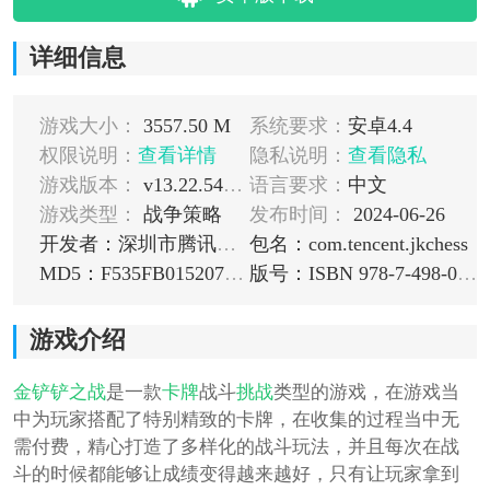
详细信息
游戏大小：
3557.50 M
系统要求：
安卓4.4
权限说明：
查看详情
隐私说明：
查看隐私
游戏版本：
v13.22.5411765
语言要求：
中文
游戏类型：
战争策略
发布时间：
2024-06-26
开发者：深圳市腾讯计算机系统有限公司
包名：com.tencent.jkchess
MD5：F535FB015207F25905A4C4F792857DFA
版号：ISBN 978-7-498-08160-5
游戏介绍
金铲铲之战
是一款
卡牌
战斗
挑战
类型的游戏，在游戏当
中为玩家搭配了特别精致的卡牌，在收集的过程当中无
需付费，精心打造了多样化的战斗玩法，并且每次在战
斗的时候都能够让成绩变得越来越好，只有让玩家拿到