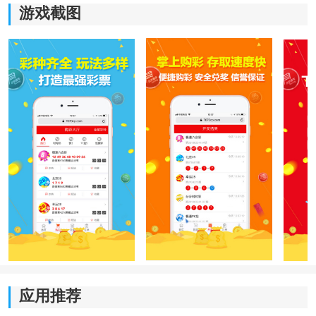
游戏截图
热门版本介绍：
双色球最新版本-双色球官方免费-双色球手机版旧版-点
击进入
软件亮点
1、平台围绕移动端连续浏览体验进行了重新整理，不同
栏目之间衔接更加自然。很多用户在查看数据时都会连
续切换多个板块，而这里会优先把近期更新、历史记录
应用推荐
以及阶段走势集中展示，减少频繁返回主页重新查找入
口的情况，让整体浏览节奏更加稳定。