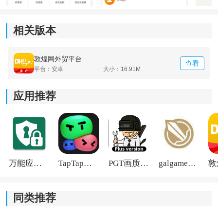
运输进度或者处理异常订单时，都能直接在后台快速完
成。
相关版本
2、沟通与客户服务：
敦煌网外贸平台
查看
里面集成了即时
聊天
工具，还支持多语言
翻译
。平时和
平台：安卓
大小：16.91M
海外买家沟通时，不需要反复切换翻译软件，会省事很
多。
应用推荐
3、物流与资金结算：
平台接入了多种物流线路和海外仓
资源
，商家可以根据
需求自由选择。资金到账和提现流程也整理得比较清
万能应用隐藏
TapTap国际版2026
PGT画质助手旧版
galgame游戏盒子2026
晰，平时查看回款会更直观。
同类推荐