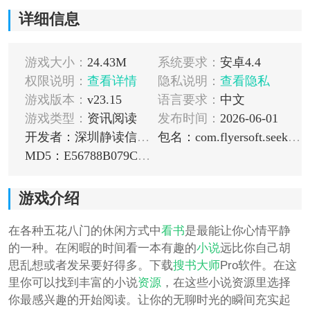
详细信息
游戏大小：
24.43M
系统要求：
安卓4.4
权限说明：
查看详情
隐私说明：
查看隐私
游戏版本：
v23.15
语言要求：
中文
游戏类型：
资讯阅读
发布时间：
2026-06-01
开发者：深圳静读信息技术有限公司
包名：com.flyersoft.seekbooks
MD5：E56788B079CCF22C0F95533943B39493
游戏介绍
在各种五花八门的休闲方式中
看书
是最能让你心情平静
的一种。在闲暇的时间看一本有趣的
小说
远比你自己胡
思乱想或者发呆要好得多。下载
搜书大师
Pro软件。在这
里你可以找到丰富的小说
资源
，在这些小说资源里选择
你最感兴趣的开始阅读。让你的无聊时光的瞬间充实起