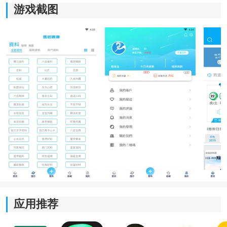
游戏截图
软件特色
1、首页内容布局更加合理
进入软件后，热门内容、最新动态以及常用功能会按照
使用频率进行排列，减少层层查找的步骤。即使第一次
接触软件，也能够快速找到需要使用的功能区域，提升
整体浏览效率。
应用推荐
2、多维资料集中整理展示