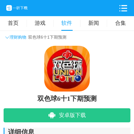
首页
游戏
软件
新闻
合集
理财购物
双色球6十1下期预测
系统工具
主题壁纸
旅游出行
生活实用
办公学习
拍摄美化
时尚购物
其它软件
双色球6十1下期预测
安卓版下载
详细信息