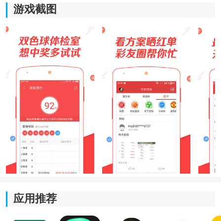
游戏截图
热门版本介绍：
双色球最新版本-双色球官方免费-双色球手机版旧版-点
击进入
应用功能
1、平台支持较完整的历史资料查询，不同时间区间与阶
段内容能够连续回溯查看。很多用户会通过长期对照阶
段变化，慢慢形成自己的整理逻辑。
2、系统提供阶段计划与记录模块，平时关注的区间变
应用推荐
化、组合方向以及重点资料都能够长期保存，后续重新