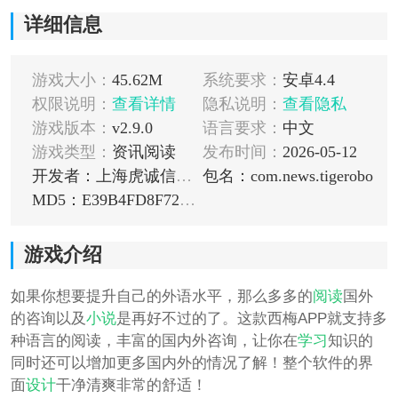
详细信息
游戏大小：
45.62M
系统要求：
安卓4.4
权限说明：
查看详情
隐私说明：
查看隐私
游戏版本：
v2.9.0
语言要求：
中文
游戏类型：
资讯阅读
发布时间：
2026-05-12
开发者：上海虎诚信息科技有限公司
包名：com.news.tigerobo
MD5：E39B4FD8F727C45B5BD2DBF6E1732C62
游戏介绍
如果你想要提升自己的外语水平，那么多多的
阅读
国外
的咨询以及
小说
是再好不过的了。这款西梅APP就支持多
种语言的阅读，丰富的国内外咨询，让你在
学习
知识的
同时还可以增加更多国内外的情况了解！整个软件的界
面
设计
干净清爽非常的舒适！