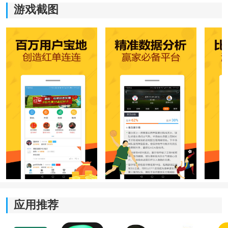
游戏截图
热门版本介绍：
500彩票官网-500彩票官方-500彩票安卓版-点击进入
软件特色
1、平台围绕缩水过滤逻辑构建完整的数据筛选体系，通
过多条件组合过滤、区间排除与结构对照，让原本庞杂
的赛事组合逐步缩小范围，减少重复筛选带来的时间消
耗，整体分析过程更加清晰高效。
2、首页集中展示热门赛事动态、赔率变化趋势与常用过
滤模块，用户进入后即可快速查看近期重点内容，不需
要在多个栏目之间频繁切换，整体浏览路径更加顺畅自
然。
应用推荐