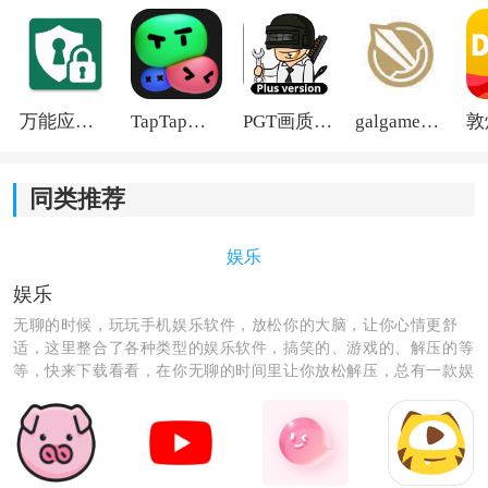
2、多维统计工具
平台提供多种统计方式，不同维度的数据会以独立形式
展示。用户能够根据自己的需求选择对应模块，对不同
万能应用隐藏
TapTap国际版2026
PGT画质助手旧版
galgame游戏盒子2026
阶段内容进行观察和整理。
同类推荐
3、图表查看模块
通过可视化方式展示相关数据变化，让原本复杂的数字
娱乐
内容变得更加直观。相比单纯查看列表内容，图表能够
娱乐
帮助用户更快掌握整体情况。
无聊的时候，玩玩手机娱乐软件，放松你的大脑，让你心情更舒
适，这里整合了各种类型的娱乐软件，搞笑的、游戏的、解压的等
4、个人记录保存
等，快来下载看看，在你无聊的时间里让你放松解压，总有一款娱
乐软件是你想要的。
支持收藏重要内容并添加备注信息，方便后续回看和整
理。对于经常需要保存资料的人来说，这项功能能够节
省大量重复整理时间。