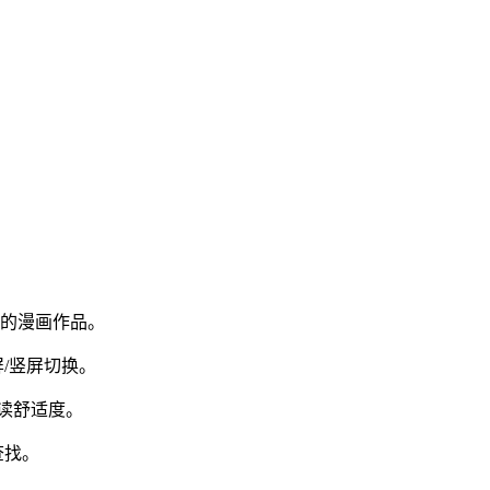
看的漫画作品。
/竖屏切换。
阅读舒适度。
查找。