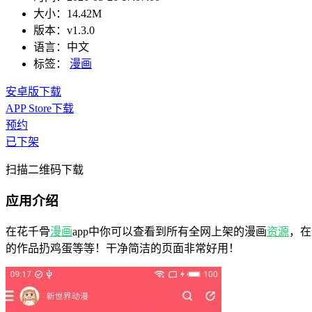
大小：
14.42M
版本：
v1.3.0
语言：
中文
标签：
漫画
安卓版下载
APP Store下载
预约
已下架
扫描二维码下载
应用介绍
在花千骨
漫画
app中你可以查看到所有全网上架的漫画
资源
，在
的作品扔鸡蛋等等！干净简洁的页面非常好用！