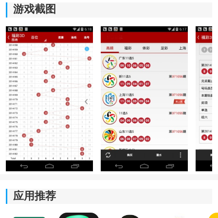
游戏截图
相关版本推荐：
福彩3d走势图最新-福彩3d和值走势图-福彩3d开机号-点
击进入
应用功能
1、平台整合了多种常见数字玩法资料，包括直选、组
三、组六以及胆码参考等不同内容分类，用户可以根据
自己的观察习惯进入对应模块查看，不需要反复搜索入
口。
2、内置的计划参考板块会结合历史数据变化，对近期号
应用推荐
码区间进行整理展示，用户能够通过连续记录查看不同