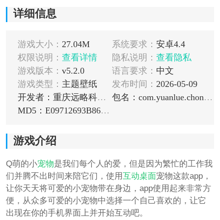
详细信息
游戏大小：
27.04M
系统要求：
安卓4.4
权限说明：
查看详情
隐私说明：
查看隐私
游戏版本：
v5.2.0
语言要求：
中文
游戏类型：
主题壁纸
发布时间：
2026-05-09
开发者：重庆远略科技有限公司
包名：com.yuanlue.chongwu
MD5：E09712693B868AB35F7F45A742ABD00F
游戏介绍
Q萌的小
宠物
是我们每个人的爱，但是因为繁忙的工作我
们并腾不出时间来陪它们，使用
互动桌面
宠物这款app，
让你天天将可爱的小宠物带在身边，app使用起来非常方
便，从众多可爱的小宠物中选择一个自己喜欢的，让它
出现在你的手机界面上并开始互动吧。