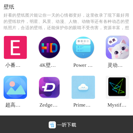
壁纸
好看的壁纸图片能让你一天的心情都变好，这里收录了现下最好用
的壁纸软件，明星、风景、动漫、人物、动物等还有各种动态的壁
纸照片，合适的壁纸，还能保护你的眼睛不受伤害，资源丰富，想
换就换。
小番茄混淆
4K壁纸HD
Power Shade
灵动免费桌面壁纸
《互动桌面宠物》软件亮点：
1.酷炫可爱动态桌面，选择自己喜欢的个性化
主题
，支持
在线制作主题。
超高清手机桌面主题壁纸精选
Zedge壁纸安卓版
PrimeGrid
Mystify Live Wallpaper
2.海量主题免费下载，高质量主题壁纸，18种炫酷的滑屏
特效，各种样式。
3.Q版可爱的卡通人物，初音，粉红顽皮豹，熊本熊，皮