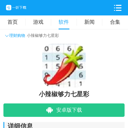
首页
游戏
软件
新闻
合集
理财购物
小辣椒够力七星彩
系统工具
主题壁纸
旅游出行
生活实用
办公学习
拍摄美化
时尚购物
其它软件
小辣椒够力七星彩
安卓版下载
详细信息