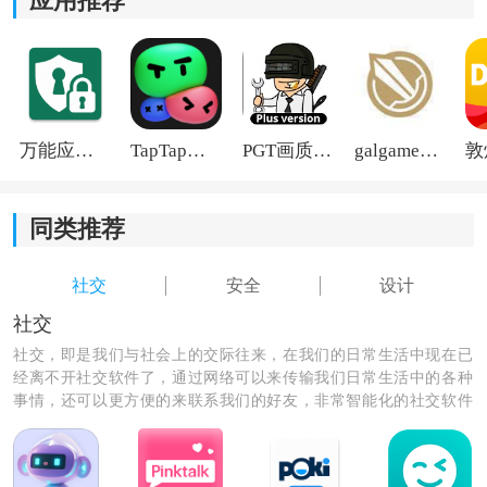
应用推荐
万能应用隐藏
TapTap国际版2026
PGT画质助手旧版
galgame游戏盒子2026
同类推荐
《口袋助理专业版》软件测评：
多种精彩的办公应用，等待用户下载体验，强大的
社交
社交
安全
设计
功能，为用户之间的沟通提供了极大的便利，非常实
社交
用。
社交，即是我们与社会上的交际往来，在我们的日常生活中现在已
经离不开社交软件了，通过网络可以来传输我们日常生活中的各种
事情，还可以更方便的来联系我们的好友，非常智能化的社交软件
平台为我们的生活提供了极大的便利性，让我们一起参与到网络世
界里吧。