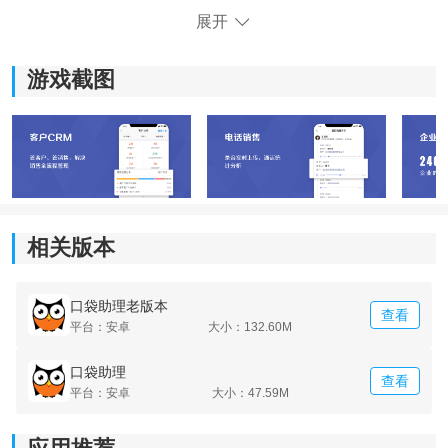
展开
游戏截图
《口袋助理专业版》功能介绍：
1.软件界面的
设计
十分简洁大方。从视觉角度上使用户感
觉无比舒适，使用体验非常优秀。
相关版本
2.应用场景十分丰富，具备了多种多样的办公功能，便捷
口袋助理老版本
查看
的即时通讯功能，让内部员工之间的沟通可以更加便
平台：安卓
大小：132.60M
捷。
口袋助理
查看
3.用户可以使用软件，对所有的资料数据进行系统化的管
平台：安卓
大小：47.59M
理，更加方便查看，非常清晰直观。