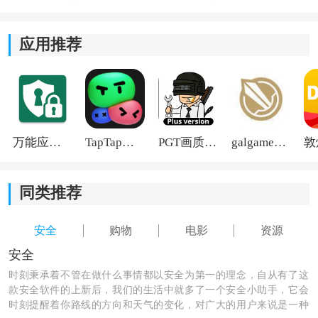
2.安全的交易环境，保障用户的消费权益，让用户放心购
买心仪的商品。
应用推荐
3.提供了低价会员服务，让用户以优惠的价格购买到心仪
的商品，节省了开销。
4.高效的交易流程，简化了购买的步骤，提升用户的
购物
万能应用隐藏
TapTap国际版2026
PGT画质助手旧版
galgame游戏盒子2026
体验。
同类推荐
安全
购物
电影
资源
安全
时刻秉承着不管在做什么事情都以安全为第一的理念，自从有了这
款安全软件的上新后，我们的生活中就多了一个安全小助手，它会
时刻提醒着你路线的方向和天气的变化，对广大的用户来说是一种