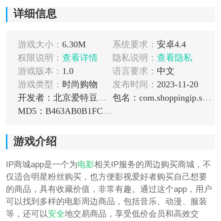
详细信息
游戏大小：
6.30M
系统要求：
安卓4.4
权限说明：
查看详情
隐私说明：
查看隐私
游戏版本：
1.0
语言要求：
中文
游戏类型：
时尚购物
发布时间：
2023-11-20
开发者：北京爱特豆科技有限公司
包名：com.shoppingip.shoppingip
MD5：B463AB0B1FC5596137D2B37CD392591E
游戏介绍
IP商城app是一个为
电影
相关IP服务的周边购买商城，不
仅适合明星粉丝购买，也方便影视爱好者购买自己想要
的商品，具有收藏价值，非常有趣。通过这个app，用户
可以找到多样的电影周边商品，包括音乐、动漫、服装
等，还可以
安全
地交易商品，享受低价会员和高效交