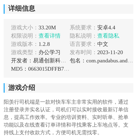
详细信息
游戏大小：
33.20M
系统要求：
安卓4.4
权限说明：
查看详情
隐私说明：
查看隐私
游戏版本：
1.2.8
语言要求：
中文
游戏类型：
办公学习
发布时间：
2023-11-20
开发者：易通创新科技(大连)有限公司
包名：com.pandabus.android.lutongxing.driver
MD5：0663015DFFB75576B0D723B6F954E811
游戏介绍
阳羡行司机端是一款对快车车主非常实用的软件，通过
注册登录并实名认证，司机们可以实时接收最新订单信
息，提高工作效率。专业的培训资料、实时听单、抢单
功能以及在线查看订单详情和寻找乘客上车地点等。支
持线上支付收款方式，方便司机无需找零。