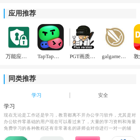
以快速抢到订单，增加收入机会。
应用推荐
4)司机可以随时查看订单的详细信息，包括乘客姓名、上
车地点和目的地等，准确了解服务需求。
万能应用隐藏
TapTap国际版2026
PGT画质助手旧版
galgame游戏盒子2026
同类推荐
学习
安全
学习
现在无论是工作还是学习，教育都离不开办公学习软件，尤其是对
办公软件零基础的用户现在可以看过来了，大量的学习资料和海量
免费学习的各种教程还有非常著名的讲师会对你进行一对一的辅
导，让你秒变学霸级的人物和职场大咖。