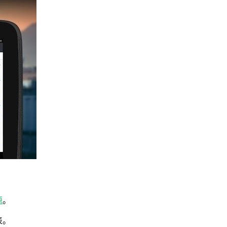
源
。
表。