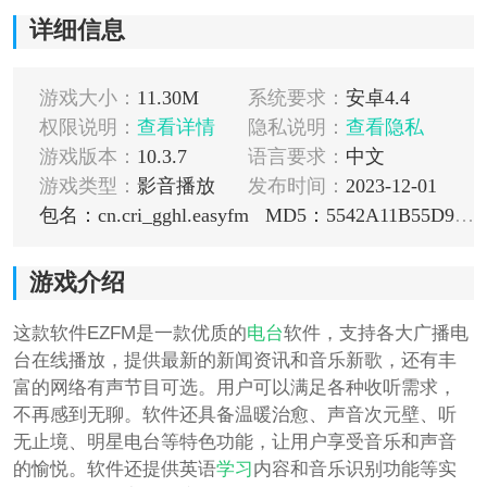
详细信息
游戏大小：
11.30M
系统要求：
安卓4.4
权限说明：
查看详情
隐私说明：
查看隐私
游戏版本：
10.3.7
语言要求：
中文
游戏类型：
影音播放
发布时间：
2023-12-01
包名：cn.cri_gghl.easyfm
MD5：5542A11B55D965F2A281662C44E868A3
游戏介绍
这款软件EZFM是一款优质的
电台
软件，支持各大广播电
台在线播放，提供最新的新闻资讯和音乐新歌，还有丰
富的网络有声节目可选。用户可以满足各种收听需求，
不再感到无聊。软件还具备温暖治愈、声音次元壁、听
无止境、明星电台等特色功能，让用户享受音乐和声音
的愉悦。软件还提供英语
学习
内容和音乐识别功能等实