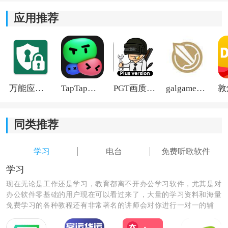
步。
应用推荐
3)拥有丰富的网络有声节目供用户选择，不仅能够满足用
户对音乐的需求，还可以欣赏各种有声读物和有趣的节
目。
4)温暖治愈功能能够播放一些温馨治愈的音乐和声音，帮
万能应用隐藏
TapTap国际版2026
PGT画质助手旧版
galgame游戏盒子2026
助用户放松心情，舒缓压力，提升幸福感。
同类推荐
学习
电台
免费听歌软件
学习
现在无论是工作还是学习，教育都离不开办公学习软件，尤其是对
办公软件零基础的用户现在可以看过来了，大量的学习资料和海量
免费学习的各种教程还有非常著名的讲师会对你进行一对一的辅
导，让你秒变学霸级的人物和职场大咖。