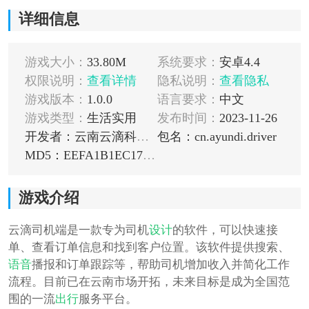
详细信息
游戏大小：
33.80M
系统要求：
安卓4.4
权限说明：
查看详情
隐私说明：
查看隐私
游戏版本：
1.0.0
语言要求：
中文
游戏类型：
生活实用
发布时间：
2023-11-26
开发者：云南云滴科技有限公司
包名：cn.ayundi.driver
MD5：EEFA1B1EC17ECD89D0BE241B2683CDD0
游戏介绍
云滴司机端是一款专为司机
设计
的软件，可以快速接
单、查看订单信息和找到客户位置。该软件提供搜索、
语音
播报和订单跟踪等，帮助司机增加收入并简化工作
流程。目前已在云南市场开拓，未来目标是成为全国范
围的一流
出行
服务平台。