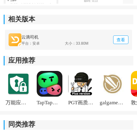
*能够快速准确地找到乘客所在位置，节省寻找路线的时
相关版本
间和精力。
*实时获取司机的位置信息，并准确显示在
地图
上，方便
云滴司机
查看
乘客准确了解司机的位置和到达时间。
平台：安卓
大小：33.80M
应用推荐
万能应用隐藏
TapTap国际版2026
PGT画质助手旧版
galgame游戏盒子2026
同类推荐