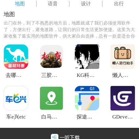
地图
语音
设计
出行
地图
出门在外，到了不熟悉的地方后，地图就成了我们必须使用软件
了，方便出行，避免迷路，让我们的日常生活更加便捷。这里为大
家收集了最实用的地图软件，供大家自由选择，总有一款是适合你
的。
去哪儿网手机客户端
三胶州红狼直装
KG科技辅助器
懒人旅行助手
车e兴etc
白马地图
探途离线地图中文版
GDevelop
《云滴司机端》软件优势：