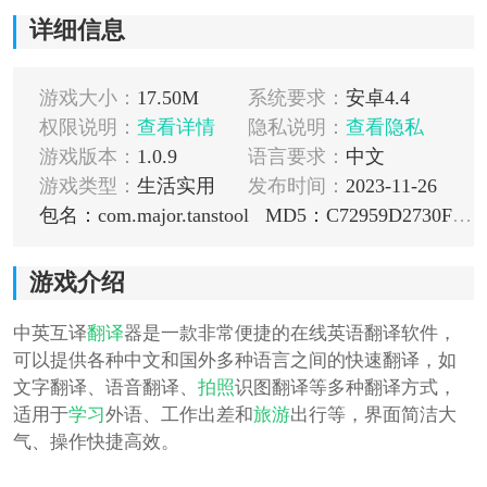
详细信息
游戏大小：
17.50M
系统要求：
安卓4.4
权限说明：
查看详情
隐私说明：
查看隐私
游戏版本：
1.0.9
语言要求：
中文
游戏类型：
生活实用
发布时间：
2023-11-26
包名：com.major.tanstool
MD5：C72959D2730F6C0DBD6A0A0437AD109E
游戏介绍
中英互译
翻译
器是一款非常便捷的在线英语翻译软件，
可以提供各种中文和国外多种语言之间的快速翻译，如
文字翻译、语音翻译、
拍照
识图翻译等多种翻译方式，
适用于
学习
外语、工作出差和
旅游
出行等，界面简洁大
气、操作快捷高效。