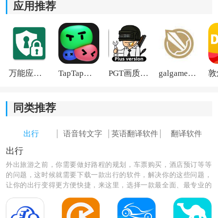
应用推荐
4、简单易懂的操作方式和快速响应的速度，让您能够迅
速完成翻译任务，节省您的宝贵时间。
万能应用隐藏
TapTap国际版2026
PGT画质助手旧版
galgame游戏盒子2026
同类推荐
出行
语音转文字
英语翻译软件
翻译软件
出行
外出旅游之前，你需要做好路程的规划，车票购买，酒店预订等等
的问题，这时候就需要下载一款出行的软件，解决你的这些问题，
让你的出行变得更方便快捷，来这里，选择一款最全面、最专业的
出行软件，让你的出行无后顾之忧。