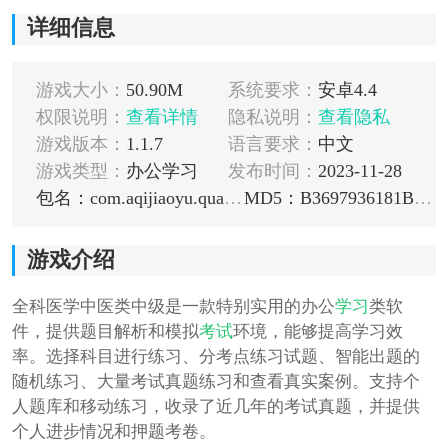
详细信息
游戏大小：
50.90M
系统要求：
安卓4.4
权限说明：
查看详情
隐私说明：
查看隐私
游戏版本：
1.1.7
语言要求：
中文
游戏类型：
办公学习
发布时间：
2023-11-28
包名：com.aqijiaoyu.quankeyixuezhongyileizhongji
MD5：B3697936181B5E766C7E77FF7A5F973B
游戏介绍
全科医学中医类中级是一款特别实用的办公
学习
类软
件，提供题目解析和模拟
考试
环境，能够提高学习效
率。选择科目进行练习、分考点练习试题、智能出题的
随机练习、大量考试真题练习和查看真实案例。支持个
人题库和移动练习，收录了近几年的考试真题，并提供
个人进步情况和押题考卷。