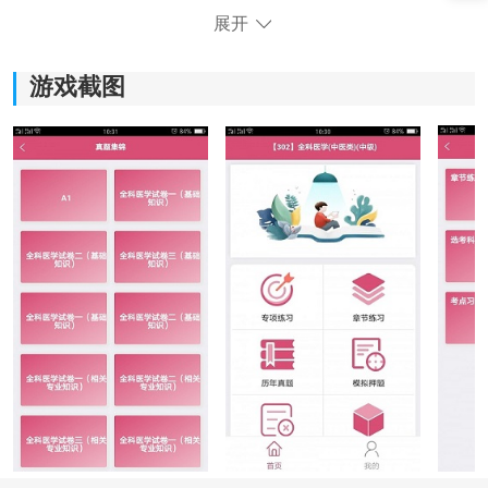
《全科医学中医类中级》软件亮点：
展开
*支持选择科目进行练习，满足用户个性学习需求。
游戏截图
*提供分考点练习试题，帮助用户有针对性地提高知识点
掌握程度。
*智能出题的随机练习，每次练习都能遇到新题，提高练
习的多样性。
*大量考试真题练习，熟悉考试题型和难度，增加应对考
试的信心。