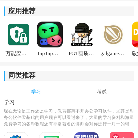
应用推荐
万能应用隐藏
TapTap国际版2026
PGT画质助手旧版
galgame游戏盒子2026
同类推荐
《全科医学中医类中级》软件特色：
学习
考试
1)查看真实案例，丰富学习内容，帮助用户理解学习知识
学习
的实际应用。
现在无论是工作还是学习，教育都离不开办公学习软件，尤其是对
办公软件零基础的用户现在可以看过来了，大量的学习资料和海量
2)支持个人题库，可以自行收藏常用题目，方便复习和整
免费学习的各种教程还有非常著名的讲师会对你进行一对一的辅
理知识。
导，让你秒变学霸级的人物和职场大咖。