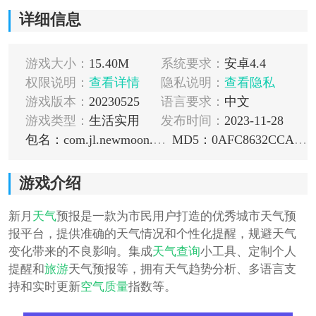
详细信息
游戏大小：
15.40M
系统要求：
安卓4.4
权限说明：
查看详情
隐私说明：
查看隐私
游戏版本：
20230525
语言要求：
中文
游戏类型：
生活实用
发布时间：
2023-11-28
包名：com.jl.newmoon.weather
MD5：0AFC8632CCA7373C603D6626FF07B3BC
游戏介绍
新月
天气
预报是一款为市民用户打造的优秀城市天气预
报平台，提供准确的天气情况和个性化提醒，规避天气
变化带来的不良影响。集成
天气查询
小工具、定制个人
提醒和
旅游
天气预报等，拥有天气趋势分析、多语言支
持和实时更新
空气质量
指数等。