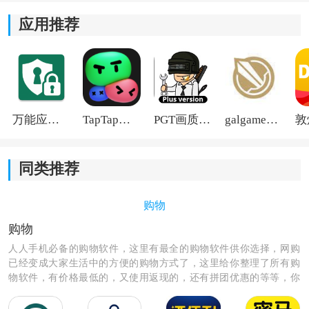
应用推荐
万能应用隐藏
TapTap国际版2026
PGT画质助手旧版
galgame游戏盒子2026
同类推荐
购物
《多省联盟》软件特色：
购物
*新人免单购物活动让新用户可以免费购买商品，给予用
人人手机必备的购物软件，这里有最全的购物软件供你选择，网购
户体验和尝试的机会。
已经变成大家生活中的方便的购物方式了，这里给你整理了所有购
物软件，有价格最低的，又使用返现的，还有拼团优惠的等等，你
*用户可以领取全网优惠券，省下更多钱，购物成本更
需要的这里都有，赶紧来看看那款购物软件最适合你，也是最方
低。
便，最优惠的呢，快来选择下载吧！