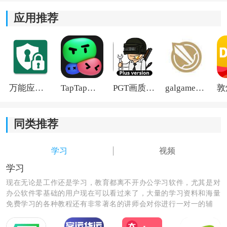
应用推荐
万能应用隐藏
TapTap国际版2026
PGT画质助手旧版
galgame游戏盒子2026
同类推荐
学习
视频
《浙农云》软件特色：
学习
1)软件通过丰富的课程和资讯文章，帮助用户学习科学种
现在无论是工作还是学习，教育都离不开办公学习软件，尤其是对
植和农田管理的知识，提高农作物的产量和质量。
办公软件零基础的用户现在可以看过来了，大量的学习资料和海量
免费学习的各种教程还有非常著名的讲师会对你进行一对一的辅
2)可以查看到各种与农业相关的资讯文章，了解农业市场
导，让你秒变学霸级的人物和职场大咖。
情况和农作物种植技巧。