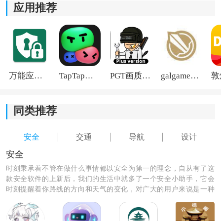
应用推荐
*使用智能导航系统，根据实时
交通
情况为司机提供最佳
路线，节约时间和成本。
万能应用隐藏
TapTap国际版2026
PGT画质助手旧版
galgame游戏盒子2026
同类推荐
安全
交通
导航
设计
安全
时刻秉承着不管在做什么事情都以安全为第一的理念，自从有了这
款安全软件的上新后，我们的生活中就多了一个安全小助手，它会
时刻提醒着你路线的方向和天气的变化，对广大的用户来说是一种
非常实用的app软件，让我们快来安装它，为我们的生活多一份保
障吧。