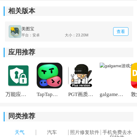
果、滤镜、框架等，让照片更加生动和有趣。
相关版本
3、支持个性化修图，用户可以根据自己的需求对照片进
行调色、裁剪、修饰等，实现个性化的照片处理。
美图宝
查看
平台：安卓
大小：23.20M
4、提供图片处理工具，包括亮度、对比度、饱和度等调
整功能，让用户可以自由地对照片进行美化和修饰。
应用推荐
万能应用隐藏
TapTap国际版2026
PGT画质助手旧版
galgame游戏盒子2026
同类推荐
天气
汽车
照片修复软件
手机免费去水