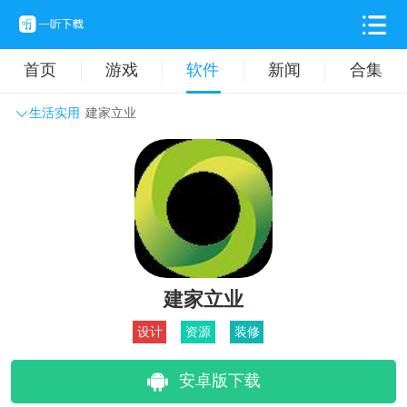
首页
游戏
软件
新闻
合集
生活实用
建家立业
系统工具
主题壁纸
旅游出行
生活实用
办公学习
拍摄美化
时尚购物
其它软件
建家立业
设计
资源
装修
安卓版下载