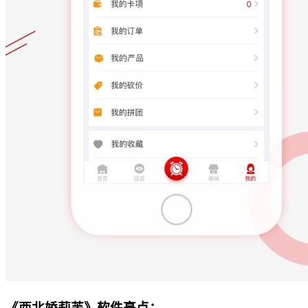
《西北娇莉芙》软件亮点：