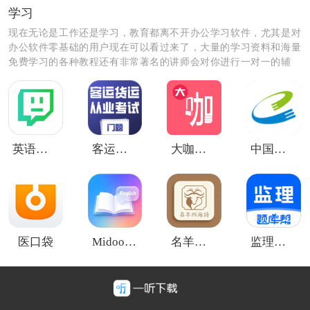
学习
现在无论是工作还是学习，教育都离不开办公学习软件，尤其是对
办公软件零基础的用户现在可以看过来了，大量的学习资料和海量
免费学习的各种教程还有非常著名的讲师会对你进行一对一的辅
导，让你秒变学霸级的人物和职场大咖。
英语小书桌
客运货运从业考试门题
大咖素质
中国移动网上大学
医口袋
Midoo学英语
名羊四海诗
监理工程师题库帮