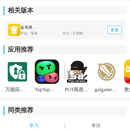
2.软件提供完整的答题系统，根据最新考试大纲编写，帮
相关版本
助考生深入了解考试内容，并提供答题技巧和解析。
3.软件拥有丰富的练习题、历年试题、模拟题和考前预
金考典
查看
平台：安卓
大小：2.55M
测，真实模拟考试环境，帮助考生熟悉考试形式和节
奏。
应用推荐
4.考生可以针对高考准备进行系统的复习规划，确保各科
目的内容全面覆盖。
万能应用隐藏
TapTap国际版2026
PGT画质助手旧版
galgame游戏盒子2026
同类推荐
学习
考试