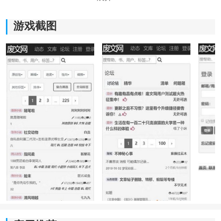
游戏截图
《sosadfun》软件优势：
1，拥有海量的阅读资源，能够和更多的用户们在这里进
行互动。
2，不管是白天黑夜都能够在这里进行阅读，还提供了更
多优质的小说服务。
3，所有的图书都可以免费的下载在自己的手机上。
4，给大家提供了非常不错的
社区
功能，自由自在的在这
里进行畅聊。