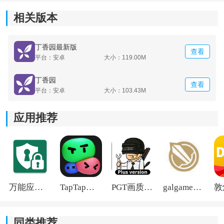
3.不仅提供疫苗接种预约，还为用户提供疫苗接种记录管
相关版本
理，方便用户随时查看自己及家人的疫苗接种记录。
4.与其他医务人员进行临床经验和病例的讨论，有效提高
丁香园最新版
查看
医务人员的专业水平。
平台：安卓
大小：119.00M
丁香园
查看
平台：安卓
大小：103.43M
应用推荐
万能应用隐藏
TapTap国际版2026
PGT画质助手旧版
galgame游戏盒子2026
同类推荐