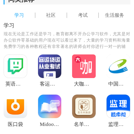
学习
社区
考试
生活服务
学习
现在无论是工作还是学习，教育都离不开办公学习软件，尤其是对
办公软件零基础的用户现在可以看过来了，大量的学习资料和海量
免费学习的各种教程还有非常著名的讲师会对你进行一对一的辅
导，让你秒变学霸级的人物和职场大咖。
英语小书桌
客运货运从业考试门题
大咖素质
中国移动网上大学
医口袋
Midoo学英语
名羊四海诗
监理工程师题库帮
《丁香园疫苗服务》软件优势：