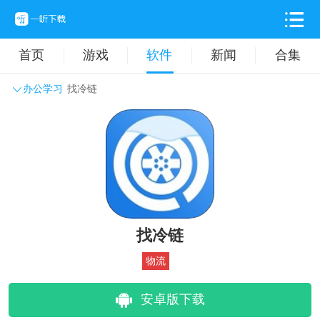
首页
游戏
软件
新闻
合集
办公学习
找冷链
系统工具
主题壁纸
旅游出行
生活实用
办公学习
拍摄美化
时尚购物
其它软件
找冷链
物流
安卓版下载