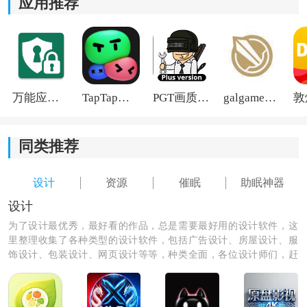
应用推荐
可以省下购买助眠音乐的费用。
万能应用隐藏
TapTap国际版2026
PGT画质助手旧版
galgame游戏盒子2026
同类推荐
设计
资源
催眠
助眠神器
设计
为了设计最优秀，最好看的作品，总是需要最好用的设计软件，这
里整理收集了各种类型的设计软件，包括广告设计、房屋设计、服
饰设计、包装设计、网页设计等等，种类全面，各位设计师们，赶
紧下载来设计出最优秀的作品吧！