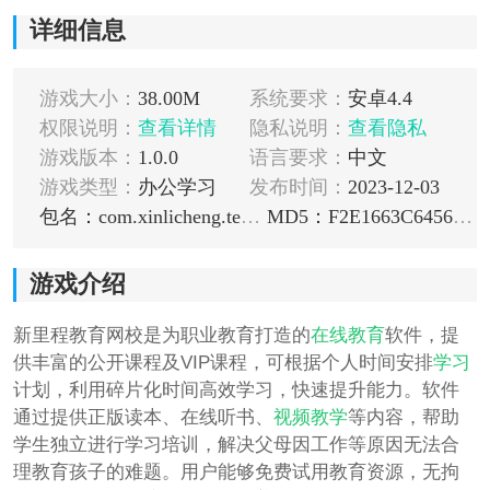
详细信息
游戏大小：
38.00M
系统要求：
安卓4.4
权限说明：
查看详情
隐私说明：
查看隐私
游戏版本：
1.0.0
语言要求：
中文
游戏类型：
办公学习
发布时间：
2023-12-03
包名：com.xinlicheng.teachapp
MD5：F2E1663C645644D7348A868AF96A68C0
游戏介绍
新里程教育网校是为职业教育打造的
在线教育
软件，提
供丰富的公开课程及VIP课程，可根据个人时间安排
学习
计划，利用碎片化时间高效学习，快速提升能力。软件
通过提供正版读本、在线听书、
视频
教学
等内容，帮助
学生独立进行学习培训，解决父母因工作等原因无法合
理教育孩子的难题。用户能够免费试用教育资源，无拘