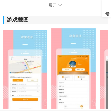
1)轻松预约洗车服务，无需等待，随时享受车辆清洁与维
展开
护。
游戏截图
2)准确定位车辆，找到最近的服务站点，方便快捷。
3)通过APP在线支付，免去现金支付的麻烦，更加
安全
可
靠。
4)提供智能导航功能，快速找到服务站点，节省时间和精
力。