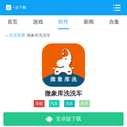
首页
游戏
软件
新闻
合集
生活实用
微象库洗洗车
系统工具
主题壁纸
旅游出行
生活实用
办公学习
拍摄美化
时尚购物
其它软件
微象库洗洗车
导航
汽车
洗车
保养
安卓版下载