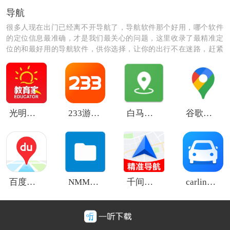
*快捷支付方式，支持多种支付方式选择，让您轻松完成
导航
支付。
很多人现在出门已经离不开导航了，导航软件那个好用，哪个软件
的定位信息最准确，才是我们最关心的问题，这里收录了最精准定
位的和最好用的导航软件，供你选择，让你的出行不在迷路，赶紧
来看看那个符合你的使用习惯吧！
光明教育家
233游戏秒玩
白马地图
谷歌地图卫星高清地图免费版
百度地图3d实景地图
NMM管理器app
千间免费导航
carlink2.0车机版