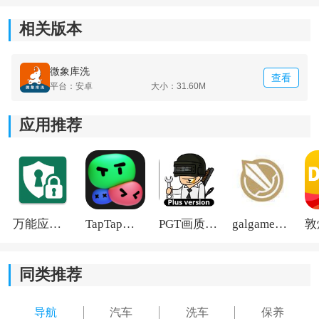
相关版本
微象库洗
查看
平台：安卓
大小：31.60M
应用推荐
《微象库洗洗车》软件特色：
*实时了解车辆的状态和保养记录，细致呵护爱车。
万能应用隐藏
TapTap国际版2026
PGT画质助手旧版
galgame游戏盒子2026
*通过APP与服务人员实时沟通，解决问题和提出建议。
同类推荐
*提供优质的洗车服务，同时可以查询历史订单，方便管
理。
导航
汽车
洗车
保养