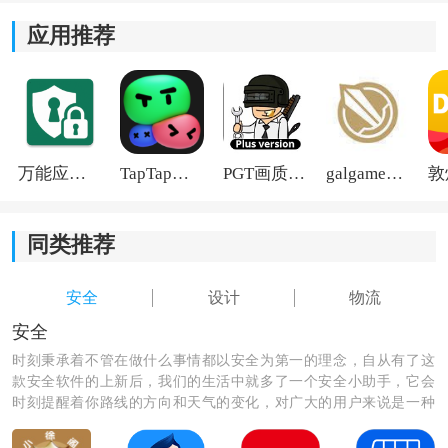
3)支持便捷的线上交易，在线支付运费，省去繁琐的现金
应用推荐
结算流程。
4)提供熟车管理功能，方便地管理常用车辆信息，减少寻
找车辆的时间和成本。
万能应用隐藏
TapTap国际版2026
PGT画质助手旧版
galgame游戏盒子2026
同类推荐
安全
设计
物流
安全
时刻秉承着不管在做什么事情都以安全为第一的理念，自从有了这
款安全软件的上新后，我们的生活中就多了一个安全小助手，它会
时刻提醒着你路线的方向和天气的变化，对广大的用户来说是一种
非常实用的app软件，让我们快来安装它，为我们的生活多一份保
障吧。