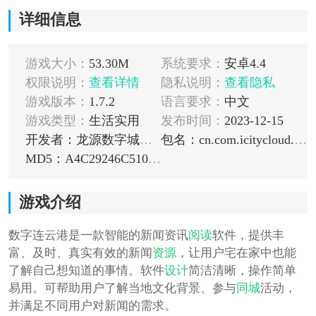
详细信息
游戏大小：
53.30M
系统要求：
安卓4.4
权限说明：
查看详情
隐私说明：
查看隐私
游戏版本：
1.7.2
语言要求：
中文
游戏类型：
生活实用
发布时间：
2023-12-15
开发者：龙源数字城市（北京）科技有限公司
包名：cn.com.icitycloud.lianyungang
MD5：A4C29246C510707C1A6A6CE383C73A41
游戏介绍
数字连云港是一款智能的新闻资讯
阅读
软件，提供丰
富、及时、真实有效的新闻
资源
，让用户宅在家中也能
了解自己想知道的事情。软件
设计
简洁清晰，操作简单
易用。可帮助用户了解当地文化背景、参与
同城
活动，
并满足不同用户对新闻的需求。