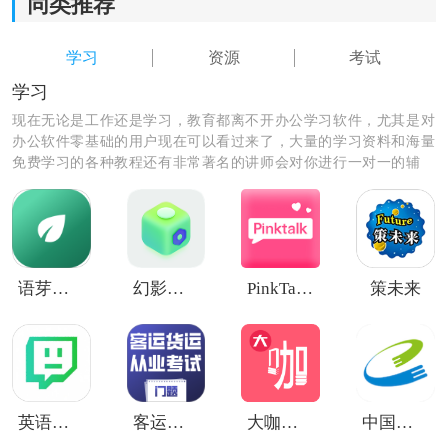
同类推荐
学习
资源
考试
学习
现在无论是工作还是学习，教育都离不开办公学习软件，尤其是对
办公软件零基础的用户现在可以看过来了，大量的学习资料和海量
免费学习的各种教程还有非常著名的讲师会对你进行一对一的辅
导，让你秒变学霸级的人物和职场大咖。
《医考帮免费版》软件介绍：
语芽英语
幻影社区
PinkTalk AI
策未来
1.能够在软件中进行知识点巩固和背诵，还为用户提供了
更多的智能练习模块。
2.可以分析每一个题的正确率，部分的答题次数都能够准
确的统计出来。
英语小书桌
客运货运从业考试门题
大咖素质
中国移动网上大学