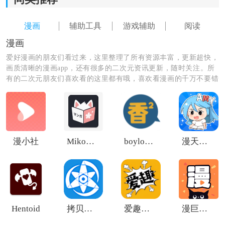
漫画
辅助工具
游戏辅助
阅读
漫画
爱好漫画的朋友们看过来，这里整理了所有资源丰富，更新超快，
画质清晰的漫画app，还有很多的二次元资讯更新，随时关注。所
《FGOwikimooncell》软件亮点：
有的二次元朋友们喜欢看的这里都有哦，喜欢看漫画的千万不要错
1.各种丰富的开服活动等内容会不断更新，用户可以查看
过了。
详情内容。
2.支持在线互动交流，让更多的游戏大咖能够分享彼此的
经验。
漫小社
Miko漫画
boylove防走失
漫天玉3.0.2
3.用户可以自由的发表更多的动态和帖子，获得丰富的点
赞。
Hentoid
拷贝漫画2026新版本
爱趣漫画免费版
漫巨多漫画